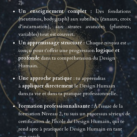
2).
Un enseignement complet :
Des fondations
(neutrinos, bodygraph) aux subtilités (canaux, croix
d’incarnation), aux strates avancées (planètes,
variables) tout est couvert.
Un apprentissage structuré
: Chaque niveau est
conçu pour t'offrir une progression
logique et
profonde
dans ta compréhension du Design
Humain.
Une approche pratique
: tu apprendras
à
appliquer directement
le Design Humain
dans ta vie et dans ta pratique professionnelle.
Formation professionnalisante
: À l'issue de la
formation Niveau 2, tu suis un processus sérieux de
certification de l'École du Design Humain, qui te
rend apte à pratiquer le Design Humain en tant
que coach.