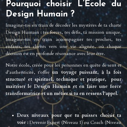
Pourquoi choisir L’École du
Design Humain ?
Imagine-toi en train de décoder les mystères de ta charte
Design Humain : tes forces, tes défis, ta mission unique.
Imagine-toi en train accompagner tes proches, tes
enfants, tes clients vers une vie alignée, où chaque
décision est en profonde résonance avec leur être.
Notre école, créée pour les personnes en quête de sens et
d’authenticité, t'offre
un voyage puissant, à la fois
structuré et spirituel, technique et pratique, pour
maîtriser le Design Humain et en faire une force
transformatrice et un métier si tu en ressens l'appel.
Deux niveaux pour que tu puisses choisir ta
voie :
Devenir Expert (Niveau 1) ou Coach (Niveau