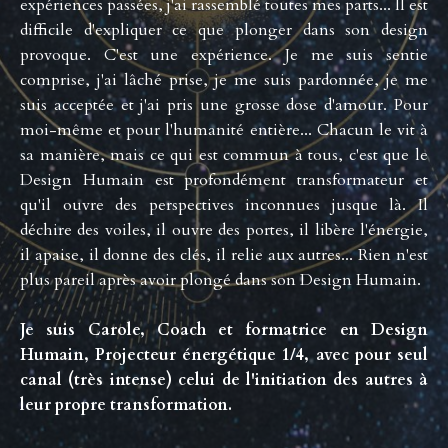
expériences passées, j'ai rassemblé toutes mes parts... Il est
difficile d'expliquer ce que plonger dans son design
provoque. C'est une expérience. Je me suis sentie
comprise, j'ai lâché prise, je me suis pardonnée, je me
suis acceptée et j'ai pris une grosse dose d'amour. Pour
moi-même et pour l'humanité entière... Chacun le vit à
sa manière, mais ce qui est commun à tous, c'est que le
Design Humain est profondément transformateur et
qu'il ouvre des perspectives inconnues jusque là. Il
déchire des voiles, il ouvre des portes, il libère l'énergie,
il apaise, il donne des clés, il relie aux autres... Rien n'est
plus pareil après avoir plongé dans son Design Humain.
Je suis Carole, Coach et formatrice en Design
Humain, Projecteur énergétique 1/4, avec pour seul
canal (très intense) celui de l'initiation des autres à
leur propre transformation.