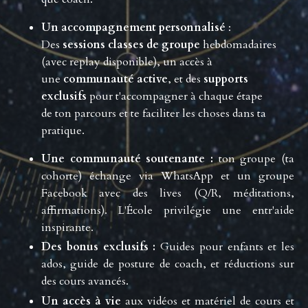
Un accompagnement personnalisé
:
Des
sessions classes de groupe
hebdomadaires
(avec replay disponible), un accès à
une
communauté active
, et des
supports
exclusifs
pour t'accompagner à chaque étape
de ton parcours et te faciliter les choses dans ta
pratique.
Une communauté soutenante :
ton groupe (ta
cohorte) échange via WhatsApp et un groupe
Facebook avec des lives (Q/R, méditations,
affirmations). L'École privilégie une entr'aide
inspirante.
Des bonus exclusifs :
Guides pour enfants et les
ados, guide de posture de coach, et réductions sur
des cours avancés.
Un accès à vie
aux vidéos et matériel de cours et